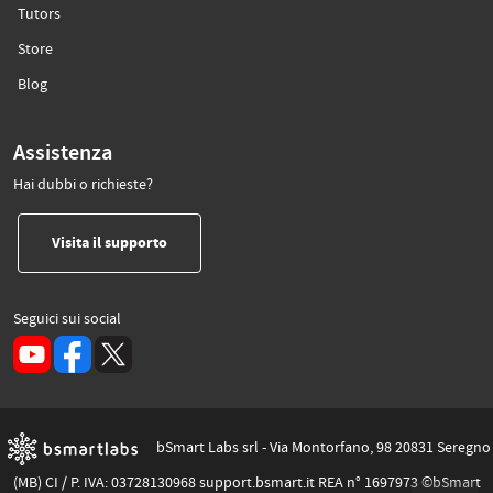
(si apre in un’altra scheda)
Tutors
(si apre in un’altra scheda)
Store
(si apre in un’altra scheda)
Blog
Assistenza
Hai dubbi o richieste?
(si apre in un’altra scheda)
Visita il supporto
Seguici sui social
(si apre in un’altra scheda)
bSmart Labs srl - Via Montorfano, 98 20831 Seregno
(MB) CI / P. IVA: 03728130968 support.bsmart.it REA n° 1697973 ©bSmart