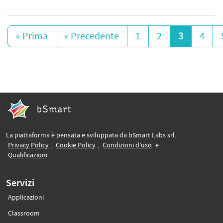
« Prima
« Precedente
1
2
3
4
La piattaforma è pensata e sviluppata da bSmart Labs srl.
(si apre in un’altra scheda)
(si apre in un’altra scheda)
(si apre in un’altra sche
Privacy Policy
,
Cookie Policy
,
Condizioni d’uso
e
(si apre in un’altra scheda)
Qualificazioni
Servizi
Applicazioni
(si apre in un’altra scheda)
Classroom