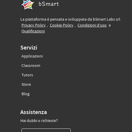
La piattaforma è pensata e sviluppata da bSmart Labs srl.
(si apre in un’altra scheda)
(si apre in un’altra scheda)
(si apre in un’
Privacy Policy
,
Cookie Policy
,
Condizioni d’uso
e
(si apre in un’altra scheda)
Qualificazioni
Servizi
Applicazioni
(si apre in un’altra scheda)
Classroom
(si apre in un’altra scheda)
Tutors
(si apre in un’altra scheda)
Store
(si apre in un’altra scheda)
Blog
Assistenza
Hai dubbi o richieste?