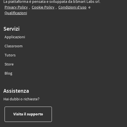
La piattaforma è pensata e sviluppata da bSmart Labs srl.
(si apre in un’altra scheda)
(si apre in un’altra scheda)
(si apre in un’altra sche
Privacy Policy
,
Cookie Policy
,
Condizioni d’uso
e
(si apre in un’altra scheda)
Qualificazioni
Servizi
Applicazioni
(si apre in un’altra scheda)
Classroom
(si apre in un’altra scheda)
Tutors
(si apre in un’altra scheda)
Store
(si apre in un’altra scheda)
Blog
Assistenza
Hai dubbi o richieste?
(si apre in un’altra scheda)
Visita il supporto