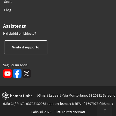
(si apre in un’altra scheda)
Store
(si apre in un’altra scheda)
Blog
Assistenza
Hai dubbi o richieste?
(si apre in un’altra scheda)
Visita il supporto
Seguici sui social
(si apre in un’altra scheda)
bSmart Labs srl - Via Montorfano, 98 20831 Seregno
(MB) CI / P. IVA: 03728130968 support.bsmart.it REA n° 1697973 ©bSmart
Labs srl 2026 - Tutti i diritti riservati