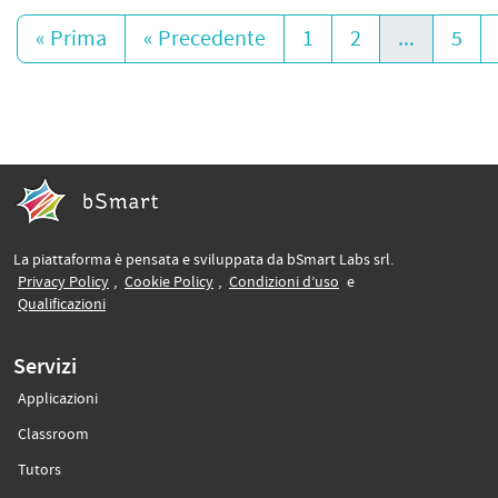
« Prima
« Precedente
1
2
...
5
La piattaforma è pensata e sviluppata da bSmart Labs srl.
(si apre in un’altra scheda)
(si apre in un’altra scheda)
(si apre in un’altra sche
Privacy Policy
,
Cookie Policy
,
Condizioni d’uso
e
(si apre in un’altra scheda)
Qualificazioni
Servizi
Applicazioni
(si apre in un’altra scheda)
Classroom
(si apre in un’altra scheda)
Tutors