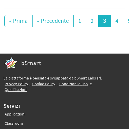
« Prima
« Precedente
1
2
3
4
La piattaforma è pensata e sviluppata da bSmart Labs srl.
(si apre in un’altra scheda)
(si apre in un’altra scheda)
(si apre in un’altra sche
Privacy Policy
,
Cookie Policy
,
Condizioni d’uso
e
(si apre in un’altra scheda)
Qualificazioni
Servizi
Applicazioni
(si apre in un’altra scheda)
Classroom