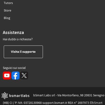
(si apre in un’altra scheda)
Tutors
(si apre in un’altra scheda)
Store
(si apre in un’altra scheda)
Blog
Assistenza
Hai dubbi o richieste?
(si apre in un’altra scheda)
Visita il supporto
Seguici sui social
(si apre in un’altra scheda)
bSmart Labs srl - Via Montorfano, 98 20831 Seregno
(MB) CI / P. IVA: 03728130968 support.bsmart.it REA n° 1697973 ©bSmart