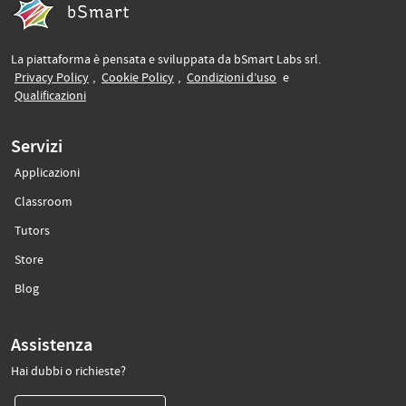
La piattaforma è pensata e sviluppata da bSmart Labs srl.
(si apre in un’altra scheda)
(si apre in un’altra scheda)
(si apre in un’altra sche
Privacy Policy
,
Cookie Policy
,
Condizioni d’uso
e
(si apre in un’altra scheda)
Qualificazioni
Servizi
Applicazioni
(si apre in un’altra scheda)
Classroom
(si apre in un’altra scheda)
Tutors
(si apre in un’altra scheda)
Store
(si apre in un’altra scheda)
Blog
Assistenza
Hai dubbi o richieste?