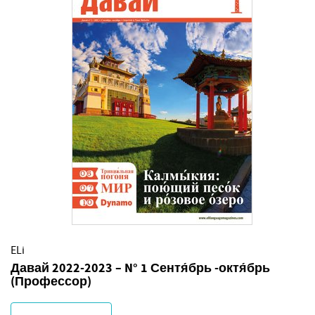
ELi
Давай 2022-2023 – N° 1 Сентя́брь -октя́брь
(Профессор)