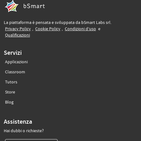
La piattaforma è pensata e sviluppata da bSmart Labs srl.
(si apre in un’altra scheda)
(si apre in un’altra scheda)
(si apre in un’altra sche
Privacy Policy
,
Cookie Policy
,
Condizioni d’uso
e
(si apre in un’altra scheda)
Qualificazioni
Servizi
Applicazioni
(si apre in un’altra scheda)
Classroom
(si apre in un’altra scheda)
Tutors
(si apre in un’altra scheda)
Store
(si apre in un’altra scheda)
Blog
Assistenza
Hai dubbi o richieste?