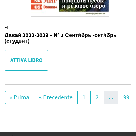
ELi
Давай 2022-2023 – N° 1 Сентя́брь -октя́брь
(студент)
ATTIVA LIBRO
« Prima
« Precedente
1
2
...
99