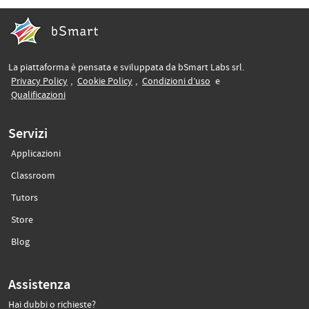
La piattaforma è pensata e sviluppata da bSmart Labs srl.
(si apre in un’altra scheda)
(si apre in un’altra scheda)
(si apre in un’altra sche
Privacy Policy
,
Cookie Policy
,
Condizioni d’uso
e
(si apre in un’altra scheda)
Qualificazioni
Servizi
Applicazioni
(si apre in un’altra scheda)
Classroom
(si apre in un’altra scheda)
Tutors
(si apre in un’altra scheda)
Store
(si apre in un’altra scheda)
Blog
Assistenza
Hai dubbi o richieste?