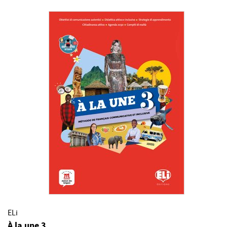
ELi
À la une 3