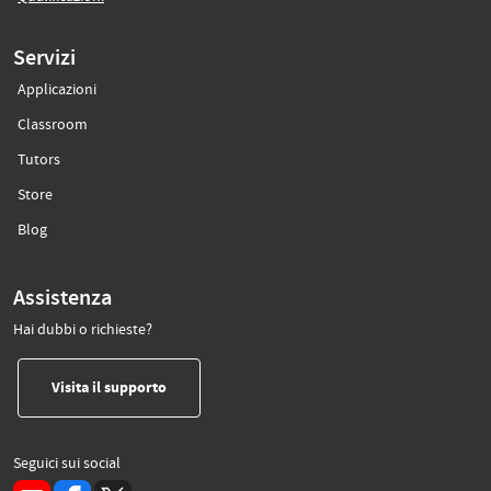
Servizi
Applicazioni
(si apre in un’altra scheda)
Classroom
(si apre in un’altra scheda)
Tutors
(si apre in un’altra scheda)
Store
(si apre in un’altra scheda)
Blog
Assistenza
Hai dubbi o richieste?
(si apre in un’altra scheda)
Visita il supporto
Seguici sui social