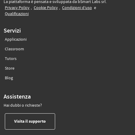
La piattaforma è pensata e sviluppata da bSmart Labs srl.
(si apre in un’altra scheda)
(si apre in un’altra scheda)
(si apre in un’altra sche
Privacy Policy
,
Cookie Policy
,
Condizioni d’uso
e
(si apre in un’altra scheda)
Qualificazioni
Servizi
Applicazioni
(si apre in un’altra scheda)
Classroom
(si apre in un’altra scheda)
Tutors
(si apre in un’altra scheda)
Store
(si apre in un’altra scheda)
Blog
Assistenza
Hai dubbi o richieste?
(si apre in un’altra scheda)
Visita il supporto