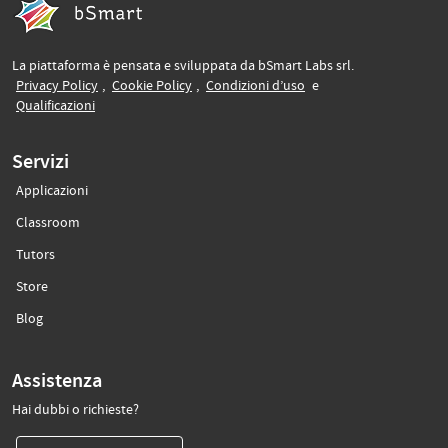
La piattaforma è pensata e sviluppata da bSmart Labs srl.
(si apre in un’altra scheda)
(si apre in un’altra scheda)
(si apre in un’altra sche
Privacy Policy
,
Cookie Policy
,
Condizioni d’uso
e
(si apre in un’altra scheda)
Qualificazioni
Servizi
Applicazioni
(si apre in un’altra scheda)
Classroom
(si apre in un’altra scheda)
Tutors
(si apre in un’altra scheda)
Store
(si apre in un’altra scheda)
Blog
Assistenza
Hai dubbi o richieste?