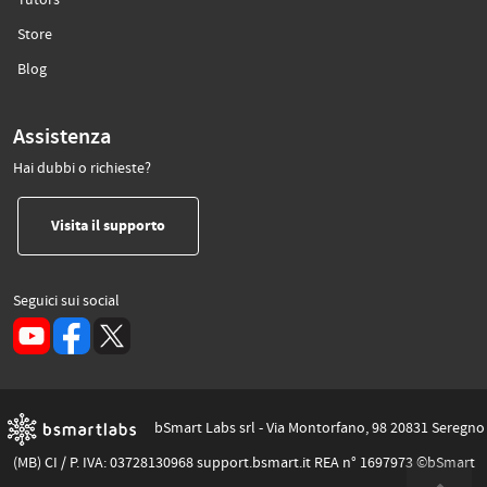
Tutors
(si apre in un’altra scheda)
Store
(si apre in un’altra scheda)
Blog
Assistenza
Hai dubbi o richieste?
(si apre in un’altra scheda)
Visita il supporto
Seguici sui social
(si apre in un’altra scheda)
bSmart Labs srl - Via Montorfano, 98 20831 Seregno
(MB) CI / P. IVA: 03728130968 support.bsmart.it REA n° 1697973 ©bSmart