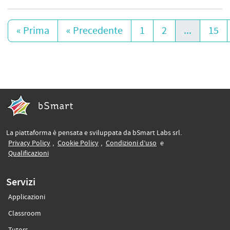
« Prima
« Precedente
1
2
...
15
La piattaforma è pensata e sviluppata da bSmart Labs srl.
(si apre in un’altra scheda)
(si apre in un’altra scheda)
(si apre in un’altra sche
Privacy Policy
,
Cookie Policy
,
Condizioni d’uso
e
(si apre in un’altra scheda)
Qualificazioni
Servizi
Applicazioni
(si apre in un’altra scheda)
Classroom
(si apre in un’altra scheda)