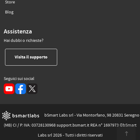
(si apre in un’altra scheda)
Store
(si apre in un’altra scheda)
Blog
Assistenza
Hai dubbi o richieste?
(si apre in un’altra scheda)
Visita il supporto
Seguici sui social
(si apre in un’altra scheda)
bSmart Labs srl - Via Montorfano, 98 20831 Seregno
(MB) CI / P. IVA: 03728130968 support.bsmart.it REA n° 1697973 ©bSmart
Labs srl 2026 - Tutti i diritti riservati