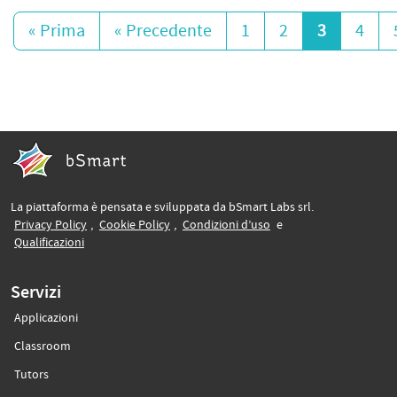
« Prima
« Precedente
1
2
3
4
La piattaforma è pensata e sviluppata da bSmart Labs srl.
(si apre in un’altra scheda)
(si apre in un’altra scheda)
(si apre in un’altra sche
Privacy Policy
,
Cookie Policy
,
Condizioni d’uso
e
(si apre in un’altra scheda)
Qualificazioni
Servizi
Applicazioni
(si apre in un’altra scheda)
Classroom
(si apre in un’altra scheda)
Tutors