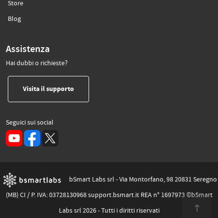
(si apre in un’altra scheda)
Store
(si apre in un’altra scheda)
Blog
Assistenza
Hai dubbi o richieste?
(si apre in un’altra scheda)
Visita il supporto
Seguici sui social
(si apre in un’altra scheda)
bSmart Labs srl - Via Montorfano, 98 20831 Seregno
(MB) CI / P. IVA: 03728130968 support.bsmart.it REA n° 1697973 ©bSmart
Labs srl 2026 - Tutti i diritti riservati