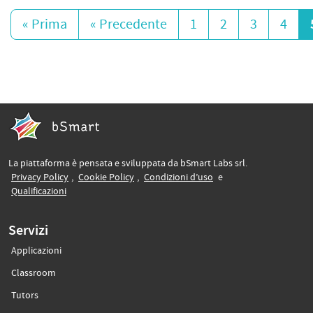
« Prima
« Precedente
1
2
3
4
La piattaforma è pensata e sviluppata da bSmart Labs srl.
(si apre in un’altra scheda)
(si apre in un’altra scheda)
(si apre in un’altra sche
Privacy Policy
,
Cookie Policy
,
Condizioni d’uso
e
(si apre in un’altra scheda)
Qualificazioni
Servizi
Applicazioni
(si apre in un’altra scheda)
Classroom
(si apre in un’altra scheda)
Tutors