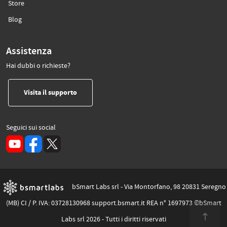
(si apre in un’altra scheda)
Store
(si apre in un’altra scheda)
Blog
Assistenza
Hai dubbi o richieste?
(si apre in un’altra scheda)
Visita il supporto
Seguici sui social
(si apre in un’altra scheda)
bSmart Labs srl - Via Montorfano, 98 20831 Seregno
(MB) CI / P. IVA: 03728130968 support.bsmart.it REA n° 1697973 ©bSmart
Labs srl 2026 - Tutti i diritti riservati