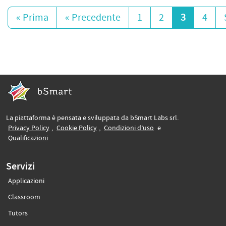
« Prima
« Precedente
1
2
3
4
La piattaforma è pensata e sviluppata da bSmart Labs srl.
(si apre in un’altra scheda)
(si apre in un’altra scheda)
(si apre in un’altra sche
Privacy Policy
,
Cookie Policy
,
Condizioni d’uso
e
(si apre in un’altra scheda)
Qualificazioni
Servizi
Applicazioni
(si apre in un’altra scheda)
Classroom
(si apre in un’altra scheda)
Tutors