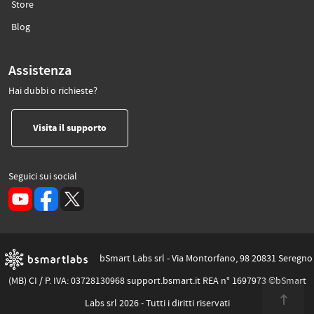
(si apre in un’altra scheda)
Store
(si apre in un’altra scheda)
Blog
Assistenza
Hai dubbi o richieste?
(si apre in un’altra scheda)
Visita il supporto
Seguici sui social
(si apre in un’altra scheda)
bSmart Labs srl - Via Montorfano, 98 20831 Seregno
(MB) CI / P. IVA: 03728130968 support.bsmart.it REA n° 1697973 ©bSmart
Labs srl 2026 - Tutti i diritti riservati