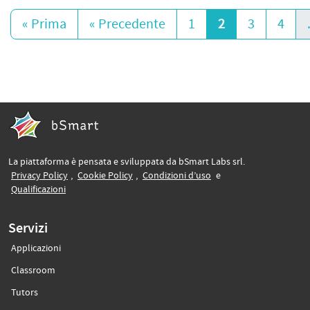
« Prima
« Precedente
1
2
3
4
La piattaforma è pensata e sviluppata da bSmart Labs srl.
(si apre in un’altra scheda)
(si apre in un’altra scheda)
(si apre in un’altra sche
Privacy Policy
,
Cookie Policy
,
Condizioni d’uso
e
(si apre in un’altra scheda)
Qualificazioni
Servizi
Applicazioni
(si apre in un’altra scheda)
Classroom
(si apre in un’altra scheda)
Tutors