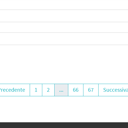
Precedente
1
2
...
66
67
Successiva