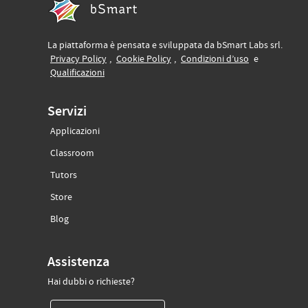
La piattaforma è pensata e sviluppata da bSmart Labs srl.
(si apre in un’altra scheda)
(si apre in un’altra scheda)
(si apre in un’
Privacy Policy
,
Cookie Policy
,
Condizioni d’uso
e
(si apre in un’altra scheda)
Qualificazioni
Servizi
Applicazioni
(si apre in un’altra scheda)
Classroom
(si apre in un’altra scheda)
Tutors
(si apre in un’altra scheda)
Store
(si apre in un’altra scheda)
Blog
Assistenza
Hai dubbi o richieste?