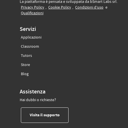
La piattaforma è pensata e sviluppata da bSmart Labs srl.
(si apre in un’altra scheda)
(si apre in un’altra scheda)
(si apre in un’
Privacy Policy
,
Cookie Policy
,
Condizioni d’uso
e
(si apre in un’altra scheda)
Qualificazioni
Servizi
Applicazioni
(si apre in un’altra scheda)
Classroom
(si apre in un’altra scheda)
Tutors
(si apre in un’altra scheda)
Store
(si apre in un’altra scheda)
Blog
Assistenza
Hai dubbi o richieste?
(si apre in un’altra scheda)
Visita il supporto