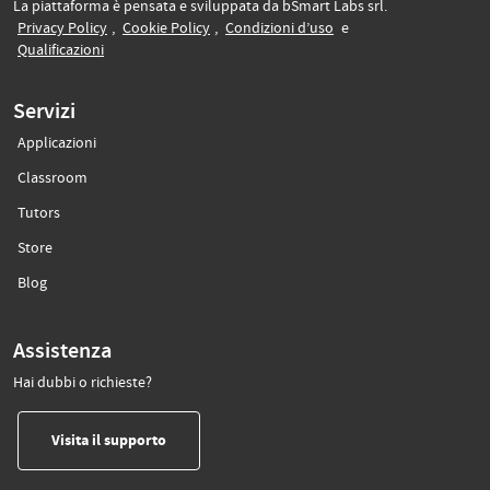
La piattaforma è pensata e sviluppata da bSmart Labs srl.
(si apre in un’altra scheda)
(si apre in un’altra scheda)
(si apre in un’altra sche
Privacy Policy
,
Cookie Policy
,
Condizioni d’uso
e
(si apre in un’altra scheda)
Qualificazioni
Servizi
Applicazioni
(si apre in un’altra scheda)
Classroom
(si apre in un’altra scheda)
Tutors
(si apre in un’altra scheda)
Store
(si apre in un’altra scheda)
Blog
Assistenza
Hai dubbi o richieste?
(si apre in un’altra scheda)
Visita il supporto