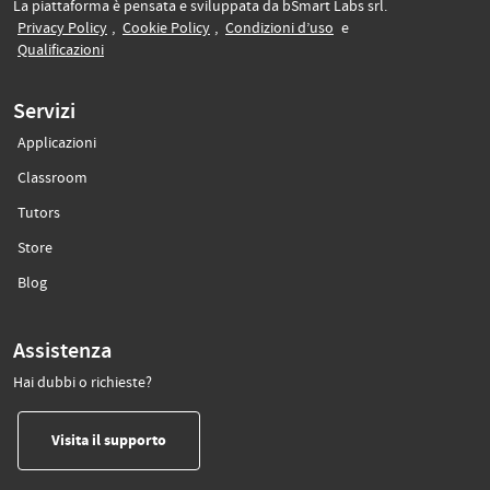
La piattaforma è pensata e sviluppata da bSmart Labs srl.
(si apre in un’altra scheda)
(si apre in un’altra scheda)
(si apre in un’altra sche
Privacy Policy
,
Cookie Policy
,
Condizioni d’uso
e
(si apre in un’altra scheda)
Qualificazioni
Servizi
Applicazioni
(si apre in un’altra scheda)
Classroom
(si apre in un’altra scheda)
Tutors
(si apre in un’altra scheda)
Store
(si apre in un’altra scheda)
Blog
Assistenza
Hai dubbi o richieste?
(si apre in un’altra scheda)
Visita il supporto