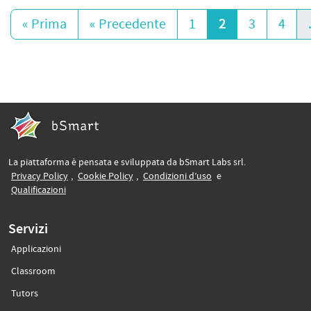
« Prima
« Precedente
1
2
3
4
La piattaforma è pensata e sviluppata da bSmart Labs srl.
(si apre in un’altra scheda)
(si apre in un’altra scheda)
(si apre in un’altra sche
Privacy Policy
,
Cookie Policy
,
Condizioni d’uso
e
(si apre in un’altra scheda)
Qualificazioni
Servizi
Applicazioni
(si apre in un’altra scheda)
Classroom
(si apre in un’altra scheda)
Tutors