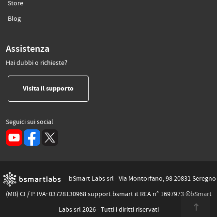
(si apre in un’altra scheda)
Store
(si apre in un’altra scheda)
Blog
Assistenza
Hai dubbi o richieste?
(si apre in un’altra scheda)
Visita il supporto
Seguici sui social
(si apre in un’altra scheda)
bSmart Labs srl - Via Montorfano, 98 20831 Seregno
(MB) CI / P. IVA: 03728130968 support.bsmart.it REA n° 1697973 ©bSmart
Labs srl 2026 - Tutti i diritti riservati